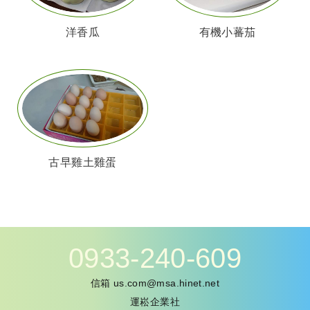
洋香瓜
有機小蕃茄
古早雞土雞蛋
0933-240-609
信箱
us.com@msa.hinet.net
運崧企業社