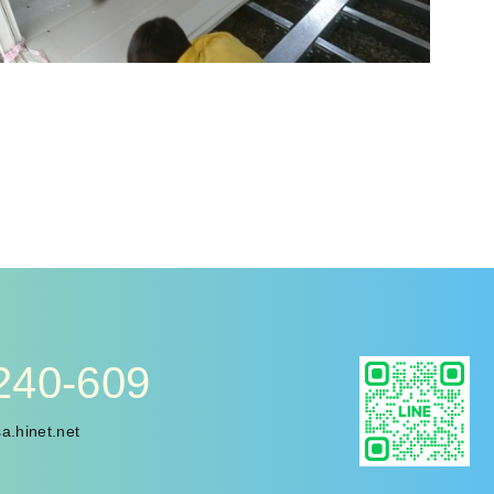
240-609
.hinet.net