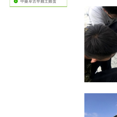
中藥草古早雞土雞蛋