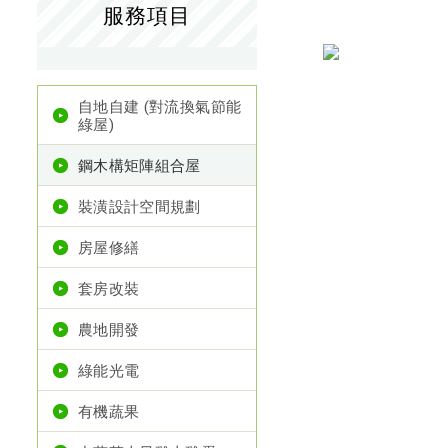
服務項目
自地自建 (對流換氣節能
綠屋)
鋼木構矩陣組合屋
裝潢設計空間規劃
房屋修繕
套房改裝
農地開發
綠能光電
有機蔬果