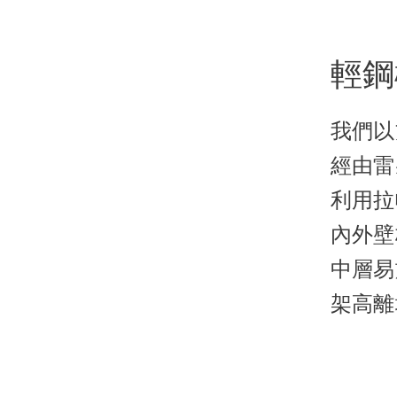
輕鋼
我們以
經由雷
利用拉
內外壁
中層易
架高離