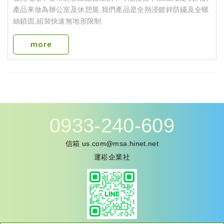
產品來做為辦公室及休憩屋,我們產品是全熱浸鍍鋅防鏽及全螺
絲鎖固,組裝快速無地形限制
more
0933-240-609
信箱
us.com@msa.hinet.net
運崧企業社