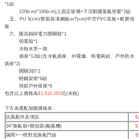
*1組
120(cm)*190(cm)上固定玻璃+下活動擺葉氣密窗*2組
五、PU 5(cm)雙面裝潢鋼板or7(cm)中空PVC底板+耐磨地
板
六、匯流銅排電力開關箱*1
弱電箱*1
冷熱水管一路
插座*12組(含冷氣插座、IH電爐、弱電兩組、戶外防水
插座*2)
開關3切*2
輕鋼架燈*6組
預留戶外燈座*6
包含以上價格為
$1,510,000
元(未稅)
下方為選配加購價格表：
抗風配件及埋設
$
34"換氣扇+變頻器(颱風機)
$
隔間+一樘對流換氣門組
$