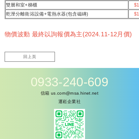
雙層和室+梯櫃
$1
乾溼分離衛浴設備+電熱水器(包含磁磚)
$1
物價波動 最終以詢報價為主(2024.11-12月價)
回上頁
0933-240-609
信箱
us.com@msa.hinet.net
運崧企業社