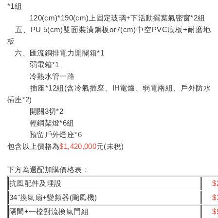
*1組
120(cm)*190(cm)上固定玻璃+下活動擺葉氣密窗*2組
五、PU 5(cm)雙面裝潢鋼板or7(cm)中空PVC底板+耐磨地
板
六、匯流銅排電力開關箱*1
弱電箱*1
冷熱水管一路
插座*12組(含冷氣插座、IH電爐、弱電兩組、戶外防水
插座*2)
開關3切*2
輕鋼架燈*6組
預留戶外燈座*6
包含以上價格為
$1,420,000
元(未稅)
下方為選配加購價格表：
抗風配件及埋設
$
34"換氣扇+變頻器(颱風機)
$
隔間+一樘對流換氣門組
$