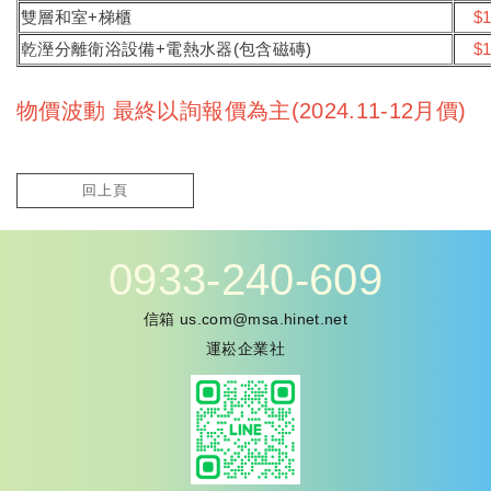
雙層和室+梯櫃
$1
乾溼分離衛浴設備+電熱水器(包含磁磚)
$1
物價波動 最終以詢報價為主(2024.11-12月價)
回上頁
0933-240-609
信箱
us.com@msa.hinet.net
運崧企業社